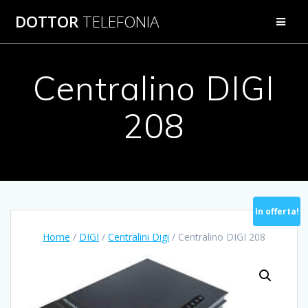
Salta
DOTTOR
TELEFONIA
al
contenuto
Centralino DIGI
208
In offerta!
Home
/
DIGI
/
Centralini Digi
/ Centralino DIGI 208