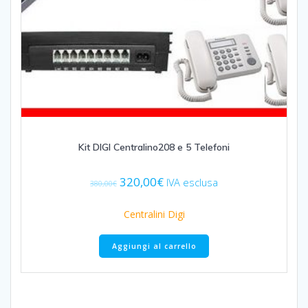
Kit DIGI Centralino208 e 5 Telefoni
Il
Il
320,00
€
IVA esclusa
380,00
€
prezzo
prezzo
originale
attuale
Centralini Digi
era:
è:
380,00€.
320,00€.
Aggiungi al carrello