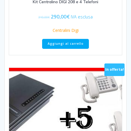
Kit Centralino DIGI 208 e 4 Telefoni
Il
Il
290,00
€
IVA esclusa
310,00
€
prezzo
prezzo
originale
attuale
Centralini Digi
era:
è:
310,00€.
290,00€.
Aggiungi al carrello
In offerta!