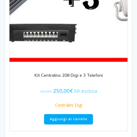
Kit Centralino 208 Digi e 3 Telefoni
Il
Il
250,00
€
IVA esclusa
335,00
€
prezzo
prezzo
originale
attuale
Centralini Digi
era:
è:
335,00€.
250,00€.
Aggiungi al carrello