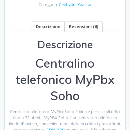
Categoria:
Centralini Yeastar
quantità
Descrizione
Recensioni (6)
Descrizione
Centralino
telefonico MyPbx
Soho
Centralino telefonico MyPbx Soho è ideale per piccoli uffici
fino a 32 utenti. MyPBX Soho è un centralino telefonico
ibrido IP nativo, conveniente ma dalle eccellenti prestazioni,
con attacchi per
ISDN BRI
e/o analogici, è la soluzione