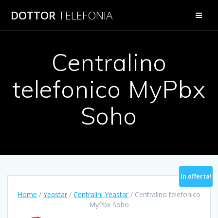
Salta
DOTTOR
TELEFONIA
al
contenuto
Centralino
telefonico MyPbx
Soho
In offerta!
Home
/
Yeastar
/
Centralini Yeastar
/ Centralino telefonico
MyPbx Soho