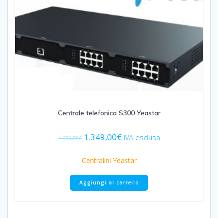
Centrale telefonica S300 Yeastar
Il
Il
1.349,00
€
IVA esclusa
1.656,78
€
prezzo
prezzo
originale
attuale
Centralini Yeastar
era:
è:
1.656,78€.
1.349,00€.
Aggiungi al carrello