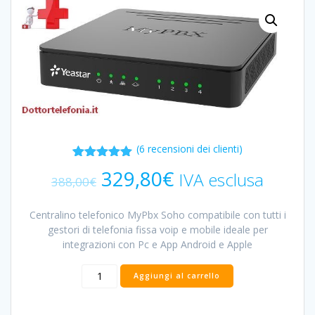
(
6
recensioni dei clienti)
6
Valutato
Il
Il
329,80
€
IVA esclusa
5.00
su 5
388,00
€
prezzo
prezzo
su base
originale
attuale
di
recensioni
Centralino telefonico MyPbx Soho compatibile con tutti i
era:
è:
gestori di telefonia fissa voip e mobile ideale per
388,00€.
329,80€.
integrazioni con Pc e App Android e Apple
Centralino
Aggiungi al carrello
telefonico
MyPbx
Soho