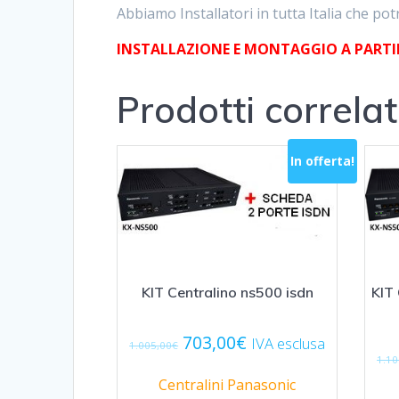
Abbiamo Installatori in tutta Italia che po
INSTALLAZIONE E MONTAGGIO A PARTIRE
Prodotti correlat
In offerta!
KIT Centralino ns500 isdn
KIT 
Il
Il
703,00
€
IVA esclusa
1.005,00
€
prezzo
prezzo
1.10
originale
attuale
Centralini Panasonic