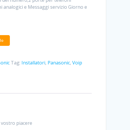
 del numero,2 porte per telefoni
oni analogici e Messaggi servizio Giorno e
lo
sonic
Tag:
Installatori
,
Panasonic
,
Voip
 vostro piacere