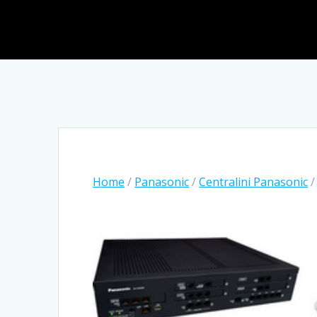
Home
/
Panasonic
/
Centralini Panasonic
/