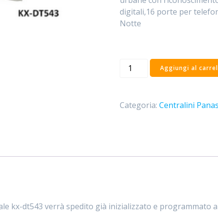
urbane con riconoscimento
digitali,16 porte per telef
Notte
KIT
Aggiungi al carrel
Centralino
kx
ns500
Categoria:
Centralini Pana
e
Telefono
Digitale
Dt543
quantità
tale kx-dt543 verrà spedito già inizializzato e programmato a