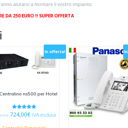
tranno aiutarvi a montare il vostro impianto
 DA 250 EURO !! SUPER OFFERTA
i
In offerta!
In
Centralino ns500 per Hotel
Il
Il
724,00
€
Valutato
IVA esclusa
0,00
€
5.00
prezzo
prezzo
su 5
originale
attuale
Centralini Panasonic