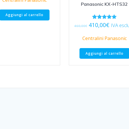
Panasonic KX-HTS32
era:
è:
1.100,00€.
724,00€.
Aggiungi al carrello
Il
Il
410,00
€
Valutato
IVA escl
460,00
€
5.00
prezzo
prezzo
su 5
originale
attuale
Centralini Panasonic
era:
è:
460,00€.
410,00€
Aggiungi al carrello