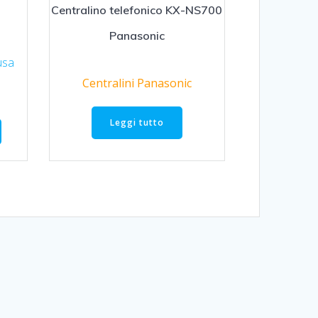
Centralino telefonico KX-NS700
Panasonic
usa
Centralini Panasonic
Leggi tutto
.