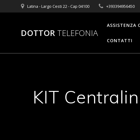
Salta
Latina - Largo Cesti 22 - Cap 04100
+393394956450
al
contenuto
ASSISTENZA 
DOTTOR
TELEFONIA
CONTATTI
KIT Centralin