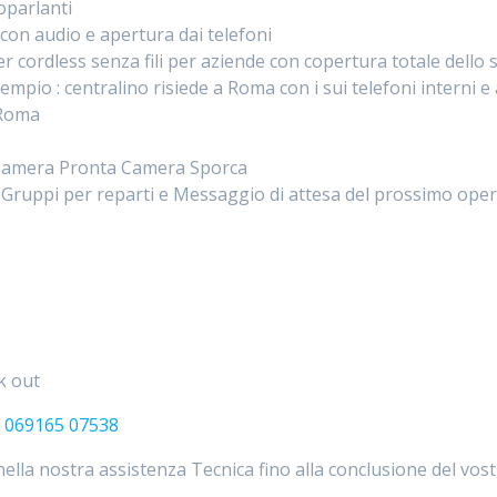
oparlanti
a con audio e apertura dai telefoni
 per cordless senza fili per aziende con copertura totale dello s
sempio : centralino risiede a Roma con i sui telefoni interni e
 Roma
t Camera Pronta Camera Sporca
t Gruppi per reparti e Messaggio di attesa del prossimo oper
ck out
o
069165 07538
nella nostra assistenza Tecnica fino alla conclusione del vos