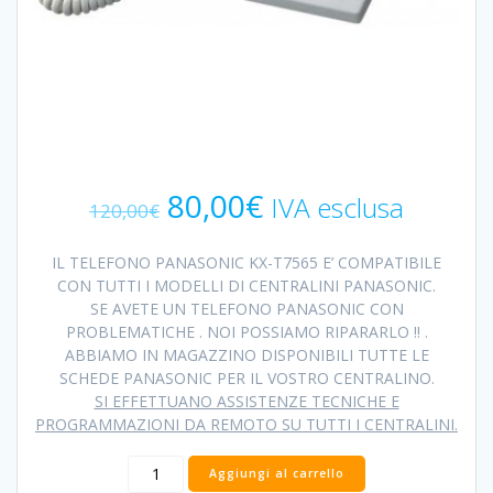
Il
Il
80,00
€
IVA esclusa
120,00
€
prezzo
prezzo
originale
attuale
IL TELEFONO PANASONIC KX-T7565 E’ COMPATIBILE
era:
è:
CON TUTTI I MODELLI DI CENTRALINI PANASONIC.
120,00€.
80,00€.
SE AVETE UN TELEFONO PANASONIC CON
PROBLEMATICHE . NOI POSSIAMO RIPARARLO !! .
ABBIAMO IN MAGAZZINO DISPONIBILI TUTTE LE
SCHEDE PANASONIC PER IL VOSTRO CENTRALINO.
SI EFFETTUANO ASSISTENZE TECNICHE E
PROGRAMMAZIONI DA REMOTO SU TUTTI I CENTRALINI.
TELEFONO
Aggiungi al carrello
PANASONIC