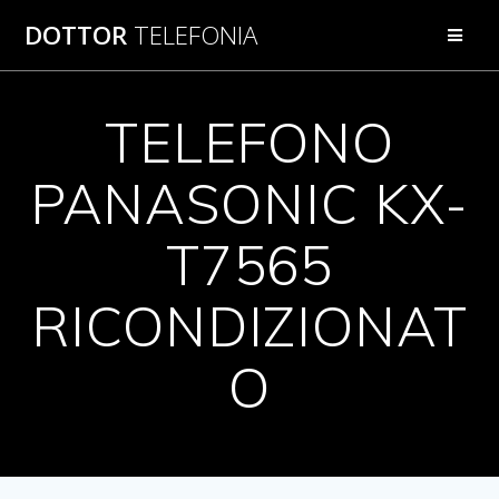
Salta
DOTTOR
TELEFONIA
al
contenuto
TELEFONO
PANASONIC KX-
T7565
RICONDIZIONAT
O