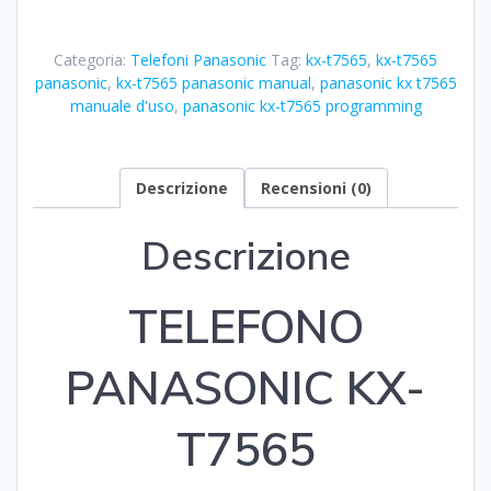
KX-
T7565
Categoria:
Telefoni Panasonic
Tag:
kx-t7565
,
kx-t7565
RICONDIZIONATO
panasonic
,
kx-t7565 panasonic manual
,
panasonic kx t7565
quantità
manuale d'uso
,
panasonic kx-t7565 programming
Descrizione
Recensioni (0)
Descrizione
TELEFONO
PANASONIC KX-
T7565