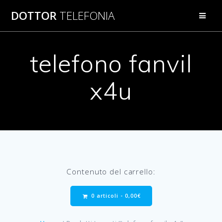
Salta
DOTTOR
TELEFONIA
al
contenuto
telefono fanvil
x4u
Contenuto del carrello:
0 articoli -
0,00
€