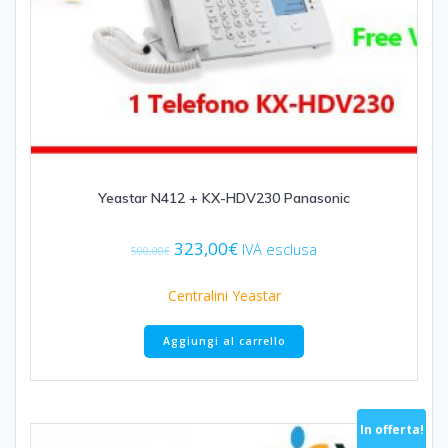
Yeastar N412 + KX-HDV230 Panasonic
Il
Il
323,00
€
IVA esclusa
500,00
€
prezzo
prezzo
originale
attuale
Centralini Yeastar
era:
è:
500,00€.
323,00€.
Aggiungi al carrello
In offerta!