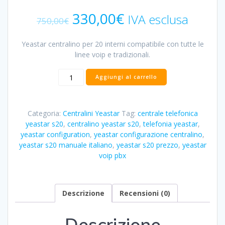
Il
Il
330,00
€
IVA esclusa
750,00
€
prezzo
prezzo
originale
attuale
Yeastar centralino per 20 interni compatibile con tutte le
era:
è:
linee voip e tradizionali.
750,00€.
330,00€.
Yeastar
Aggiungi al carrello
S20
quantità
Categoria:
Centralini Yeastar
Tag:
centrale telefonica
yeastar s20
,
centralino yeastar s20
,
telefonia yeastar
,
yeastar configuration
,
yeastar configurazione centralino
,
yeastar s20 manuale italiano
,
yeastar s20 prezzo
,
yeastar
voip pbx
Descrizione
Recensioni (0)
Descrizione