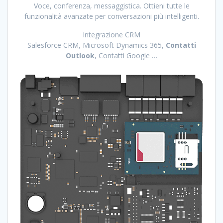
Voce, conferenza, messaggistica. Ottieni tutte le
funzionalità avanzate per conversazioni più intelligenti.
Integrazione CRM
Salesforce CRM, Microsoft Dynamics 365,
Contatti
Outlook
, Contatti Google …