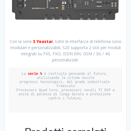
Con la serie
S Yeastar
, tutte le interfacce di telefonia sono
modulari e personalizzabili, S20 supporta 2 slot per moduli
integrati su FXS, FXO, ISDN BRI, GSM / 3G / 4G
personalizzati.
La 
serie S
 è costruita pensando al futuro, 
utilizzando le ultime novità

progressi tecnologici, dal grado industriale 
Freescale

Processori Quad Core, processori vocali TI DSP e

unità di potenza di lunga durata e protezione 
contro i fulmini.
