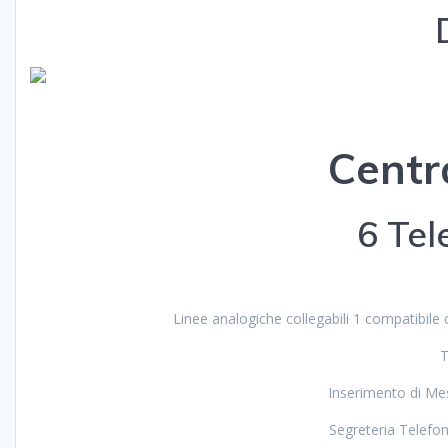
Centr
6 Tel
Linee analogiche collegabili 1 compatibile c
T
Inserimento di Me
Segreteria Telefon