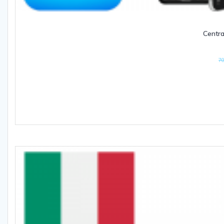
Centra
70