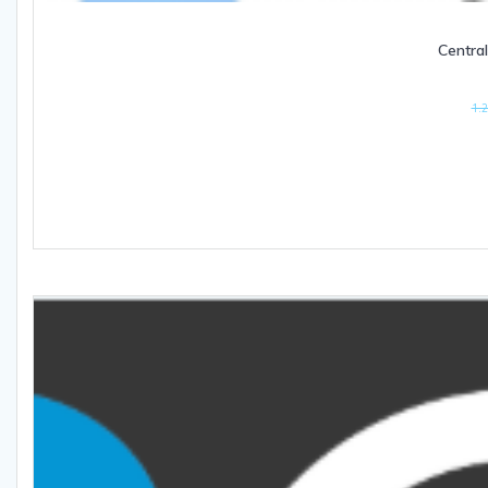
Central
1.