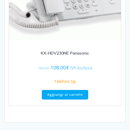
KX-HDV230NE Panasonic
Il
Il
108,00
€
IVA esclusa
138,00
€
prezzo
prezzo
originale
attuale
Telefoni Sip
era:
è:
138,00€.
108,00€.
Aggiungi al carrello