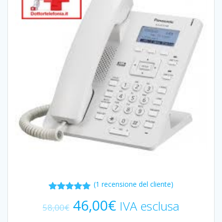
(
1
recensione del cliente)
1
Valutato
Il
Il
46,00
€
IVA esclusa
5.00
su 5
58,00
€
prezzo
prezzo
su base
di