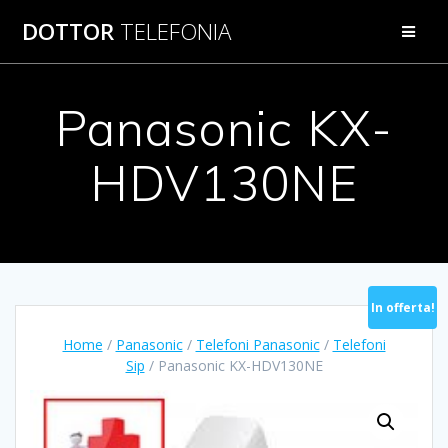
Salta
DOTTOR
TELEFONIA
al
contenuto
Panasonic KX-
HDV130NE
In offerta!
Home
/
Panasonic
/
Telefoni Panasonic
/
Telefoni
Sip
/ Panasonic KX-HDV130NE