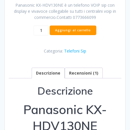
originale
attuale
recensioni
Panasonic KX-HDV130NE è un telefono VOIP sip con
era:
è:
display e vivavoce collegabile su tutti i centralini voip in
58,00€.
46,00€.
commercio.Contatti 0773666099
Panasonic
Aggiungi al carrello
KX-
HDV130NE
quantità
Categoria:
Telefoni Sip
Descrizione
Recensioni (1)
Descrizione
Panasonic KX-
HDV130NE