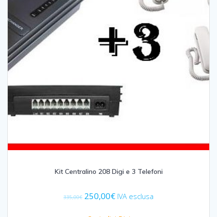
Kit Centralino 208 Digi e 3 Telefoni
Il
Il
250,00
€
IVA esclusa
335,00
€
prezzo
prezzo
originale
attuale