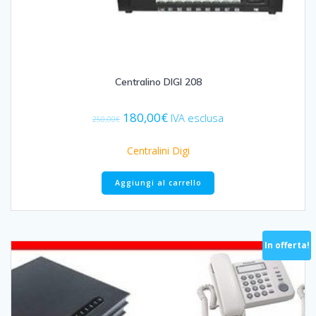
Centralino DIGI 208
Il
Il
180,00
€
IVA esclusa
250,00
€
prezzo
prezzo
originale
attuale
Centralini Digi
era:
è:
250,00€.
180,00€.
Aggiungi al carrello
In offerta!