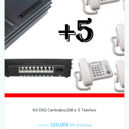
Kit DIGI Centralino208 e 5 Telefoni
Il
Il
320,00
€
IVA esclusa
380,00
€