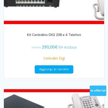
Kit Centralino DIGI 208 e 4 Telefoni
Il
Il
290,00
€
IVA esclusa
310,00
€
prezzo
prezzo
originale
attuale
Centralini Digi
era:
è:
310,00€.
290,00€.
Aggiungi al carrello
In offerta!